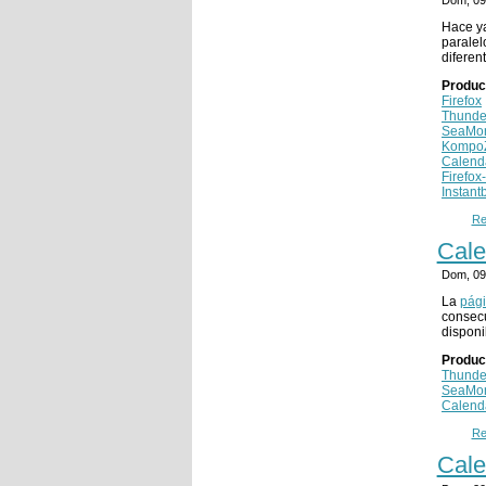
Hace ya
paralel
diferen
Produc
Firefox
Thunde
SeaMo
Kompo
Calend
Firefox
Instant
Re
Cale
Dom, 09
La
pági
consecu
disponi
Produc
Thunde
SeaMo
Calend
Re
Cale