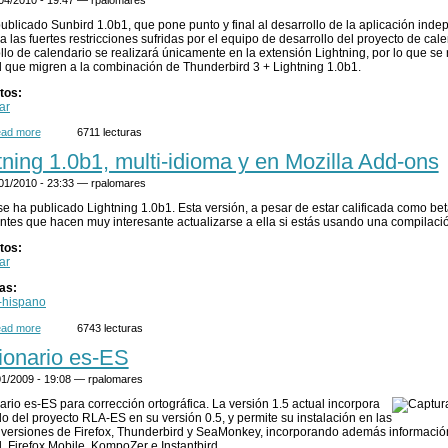
ublicado Sunbird 1.0b1, que pone punto y final al desarrollo de la aplicación inde
a las fuertes restricciones sufridas por el equipo de desarrollo del proyecto de calen
llo de calendario se realizará únicamente en la extensión Lightning, por lo que se
 que migren a la combinación de Thunderbird 3 + Lightning 1.0b1.
tos:
ar
ad more
about Publicado Sunbird 1.0b1, versión final del programa independiente
6711 lecturas
tning 1.0b1, multi-idioma y en Mozilla Add-ons
/01/2010 - 23:33 —
rpalomares
 se ha publicado Lightning 1.0b1. Esta versión, a pesar de estar calificada como beta
ntes que hacen muy interesante actualizarse a ella si estás usando una compilació
tos:
ar
tas:
-hispano
ad more
about Lightning 1.0b1, multi-idioma y en Mozilla Add-ons
6743 lecturas
ionario es-ES
/01/2009 - 19:08 —
rpalomares
ario es-ES para corrección ortográfica. La versión 1.5 actual incorpora
do del proyecto RLA-ES en su versión 0.5, y permite su instalación en las
 versiones de Firefox, Thunderbird y SeaMonkey, incorporando además información
, Firefox Mobile, KompoZer e Instantbird.