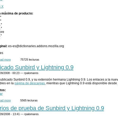
 X
n máxima de producto:
*
*
.*
.*
pre
.*
*
ginal:
es-es@dictionaries.addons.mozilla.org
-es
ad more
about Diccionario es-ES
75725 lecturas
icado Sunbird y Lightning 0.9
/09/2008 - 00:23 —
rpalomares
ublicado Sunbird 0.9, y su extensión hermana Lightning 0.9. Los enlaces a la nue
bles en la
página de descargas
, mientras que Lightning 0.9 está disponible desde
tos:
ar
ad more
about Publicado Sunbird y Lightning 0.9
5565 lecturas
rios de prueba de Sunbird y Lightning 0.9
/09/2008 - 13:41 —
rpalomares