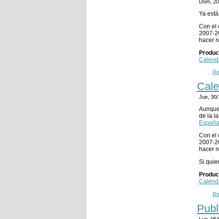
Dom, 20
Ya está
Con el 
2007-20
hacer n
Produc
Calend
Re
Cale
Jue, 30
Aunque 
de la l
España
Con el 
2007-20
hacer n
Si quie
Produc
Calend
Re
Publ
Lun, 05