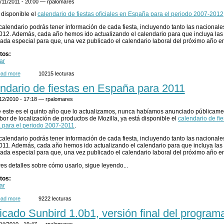
/11/2011 - 20:00 —
rpalomares
 disponible el
calendario de fiestas oficiales en España para el periodo 2007-2012
calendario podrás tener información de cada fiesta, incluyendo tanto las nacional
12. Además, cada año hemos ido actualizando el calendario para que incluya las d
ada especial para que, una vez publicado el calendario laboral del próximo año e
tos:
ar
ad more
about Calendario de fiestas en España para 2012
10215 lecturas
ndario de fiestas en España para 2011
/12/2010 - 17:18 —
rpalomares
este es el quinto año que lo actualizamos, nunca habíamos anunciado públicame
abor de localización de productos de Mozilla, ya está disponible el
calendario de fie
 para el periodo 2007-2011
.
calendario podrás tener información de cada fiesta, incluyendo tanto las nacional
11. Además, cada año hemos ido actualizando el calendario para que incluya las d
ada especial para que, una vez publicado el calendario laboral del próximo año e
res detalles sobre cómo usarlo, sigue leyendo...
tos:
ar
ad more
about Calendario de fiestas en España para 2011
9222 lecturas
icado Sunbird 1.0b1, versión final del program
/04/2010 - 19:47 —
rpalomares