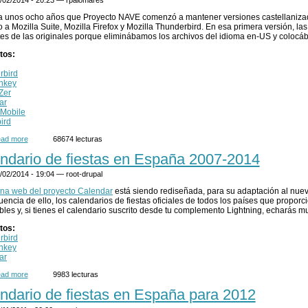
 unos ocho años que Proyecto NAVE comenzó a mantener versiones castellanizad
o a Mozilla Suite, Mozilla Firefox y Mozilla Thunderbird. En esa primera versión, 
tes de las originales porque eliminábamos los archivos del idioma en-US y colocá
tos:
rbird
nkey
Zer
ar
-Mobile
bird
ad more
about Próxima eliminación del catálogo de extensiones
68674 lecturas
ndario de fiestas en España 2007-2014
/02/2014 - 19:04 —
root-drupal
na web del proyecto Calendar
está siendo rediseñada, para su adaptación al nuev
encia de ello, los calendarios de fiestas oficiales de todos los países que propor
bles y, si tienes el calendario suscrito desde tu complemento Lightning, echarás mu
tos:
rbird
nkey
ar
ad more
about Calendario de fiestas en España 2007-2014
9983 lecturas
ndario de fiestas en España para 2012