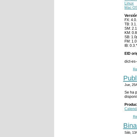
Linux
Mac OS
Versió
FX: 4.0.
TB: 3.1.
SM: 2.1
KM: 0.8
SB: 1.0
FM: 1.0
IB: 0.3.
EID ori
dict-es
Re
Publ
Jue, 25
Se ha p
disponi
Produc
Calend
Re
Bina
Sáb, 13