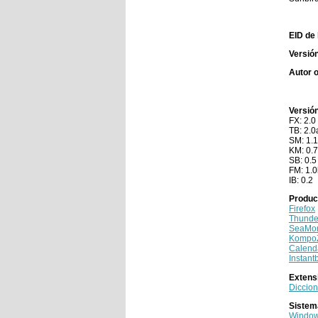
EID de 
Versió
Autor o
Versió
FX: 2.0
TB: 2.0
SM: 1.
KM: 0.7
SB: 0.5
FM: 1.
IB: 0.2
Produc
Firefox
Thunde
SeaMo
Kompo
Calend
Instant
Extens
Diccion
Sistem
Windo