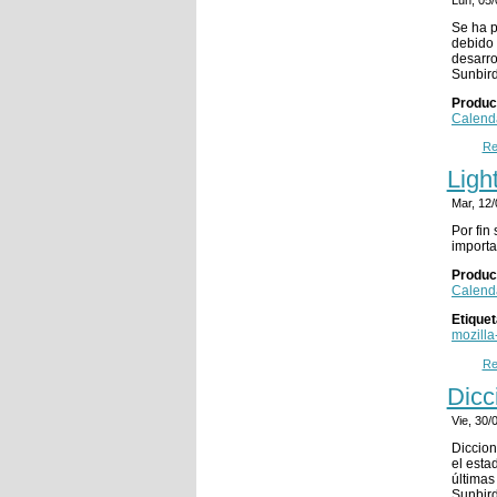
Se ha p
debido 
desarro
Sunbird
Produc
Calend
Re
Ligh
Mar, 12
Por fin
importa
Produc
Calend
Etique
mozilla
Re
Dicc
Vie, 30
Diccion
el esta
últimas
Sunbird