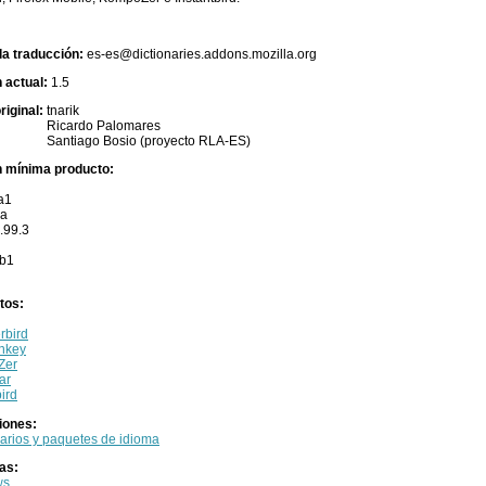
la traducción:
es-es@dictionaries.addons.mozilla.org
n actual:
1.5
riginal:
tnarik
Ricardo Palomares
Santiago Bosio (proyecto RLA-ES)
n mínima producto:
a1
1a
.99.3
0b1
tos:
rbird
nkey
Zer
ar
bird
iones:
arios y paquetes de idioma
as:
ws