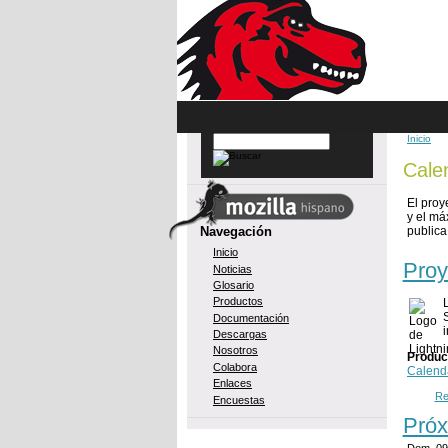
Skip to main content
Inicio
Buscar
You 
Cale
El proy
y el má
Navegación
publica
Inicio
Proy
Noticias
Glosario
Productos
Documentación
Descargas
Nosotros
Produc
Colabora
Calend
Enlaces
Re
Encuestas
Próx
Dom, 09