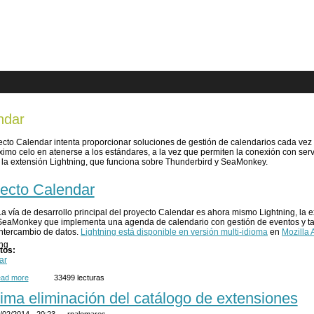
are here
ndar
ecto Calendar intenta proporcionar soluciones de gestión de calendarios cada ve
ximo celo en atenerse a los estándares, a la vez que permiten la conexión con servi
 la extensión Lightning, que funciona sobre Thunderbird y SeaMonkey.
ecto Calendar
La vía de desarrollo principal del proyecto Calendar es ahora mismo Lightning, la 
SeaMonkey que implementa una agenda de calendario con gestión de eventos y tar
intercambio de datos.
Lightning está disponible en versión multi-idioma
en
Mozilla
tos:
ar
ad more
about Proyecto Calendar
33499 lecturas
ima eliminación del catálogo de extensiones
/02/2014 - 20:23 —
rpalomares