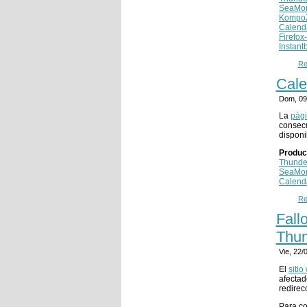
SeaMo
Kompo
Calend
Firefox
Instant
Re
Cale
Dom, 09
La
pági
consecu
disponi
Produc
Thunde
SeaMo
Calend
Re
Fall
Thun
Vie, 22
El
siti
afectad
redirec
Para co