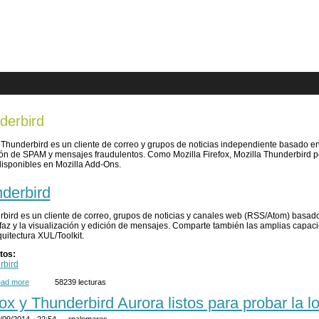
are here
derbird
 Thunderbird es un cliente de correo y grupos de noticias independiente basado e
ón de SPAM y mensajes fraudulentos. Como Mozilla Firefox, Mozilla Thunderbird 
isponibles en Mozilla Add-Ons.
derbird
bird es un cliente de correo, grupos de noticias y canales web (RSS/Atom) basad
rfaz y la visualización y edición de mensajes. Comparte también las amplias capaci
quitectura XUL/Toolkit.
tos:
rbird
ad more
about Thunderbird
58239 lecturas
fox y Thunderbird Aurora listos para probar la l
/09/2014 - 22:54 —
rpalomares