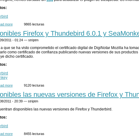
tos:
rbird
ad more
about Fallo temporal en el buscador integrado de la RAE en Firefox y Thunderbird
9865 lecturas
onibles Firefox y Thundebird 6.0.1 y SeaMonke
/09/2011 - 01:24 —
striptm
a que se ha visto comprometido el certificado digital de DigiNotar Mozilla ha toma
arlo como certificado de confianza publicando nuevas versiones de sus productos
uye dicho certificado.
tos:
rbird
nkey
ad more
about Disponibles Firefox y Thundebird 6.0.1 y SeaMonkey 2.3.2
9120 lecturas
onibles las nuevas versiones de Firefox y Thu
/08/2011 - 20:39 —
striptm
entran disponibles las nuevas versiones de Firefox y Thunderbird.
tos:
rbird
ad more
about Disponibles las nuevas versiones de Firefox y Thunderbird
8455 lecturas