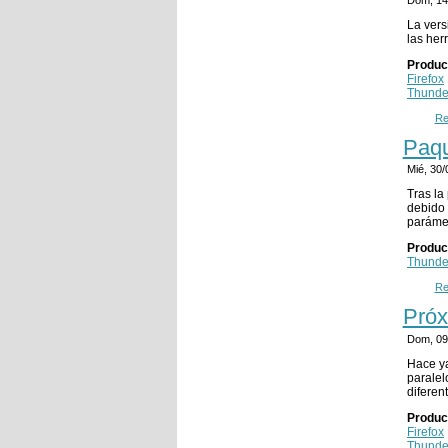
La vers
las her
Produc
Firefox
Thunde
Re
Paqu
Mié, 30
Tras la
debido 
parámet
Produc
Thunde
Re
Próx
Dom, 09
Hace ya
paralel
diferen
Produc
Firefox
Thunde