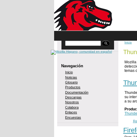
Skip to main content
Inicio
Buscar
You 
Thun
Mozilla
Navegación
detecci
temas d
Inicio
Noticias
Thun
Glosario
Productos
Documentación
Thunder
su inte
Descargas
a su ar
Nosotros
Colabora
Produc
Enlaces
Thunde
Encuestas
Re
Fire
Dom, 14