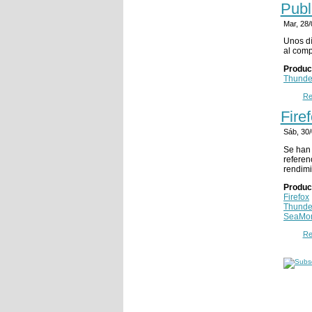
Publ
Mar, 28
Unos dí
al comp
Produc
Thunde
Re
Fire
Sáb, 30
Se han 
referen
rendimi
Produc
Firefox
Thunde
SeaMo
Re
Pági