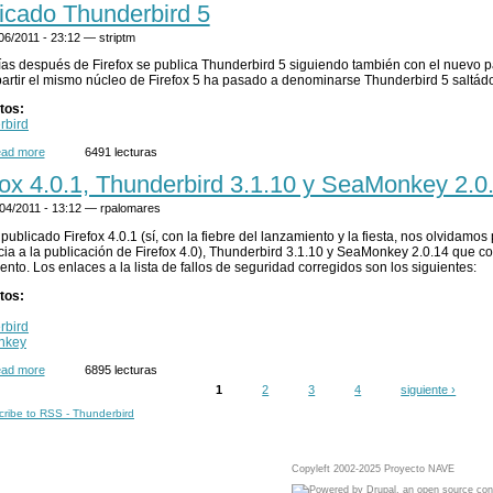
icado Thunderbird 5
/06/2011 - 23:12 —
striptm
as después de Firefox se publica Thunderbird 5 siguiendo también con el nuevo pa
artir el mismo núcleo de Firefox 5 ha pasado a denominarse Thunderbird 5 saltádo
tos:
rbird
ad more
about Publicado Thunderbird 5
6491 lecturas
fox 4.0.1, Thunderbird 3.1.10 y SeaMonkey 2.0
/04/2011 - 13:12 —
rpalomares
publicado Firefox 4.0.1 (sí, con la fiebre del lanzamiento y la fiesta, nos olvidamo
cia a la publicación de Firefox 4.0), Thunderbird 3.1.10 y SeaMonkey 2.0.14 que co
ento. Los enlaces a la lista de fallos de seguridad corregidos son los siguientes:
tos:
rbird
nkey
ad more
about Firefox 4.0.1, Thunderbird 3.1.10 y SeaMonkey 2.0.14 publicados
6895 lecturas
1
2
3
4
siguiente ›
nas
Copyleft 2002-2025 Proyecto NAVE