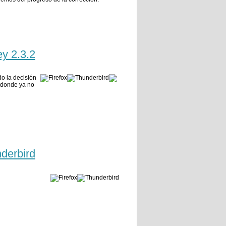
y 2.3.2
do la decisión
 donde ya no
nderbird