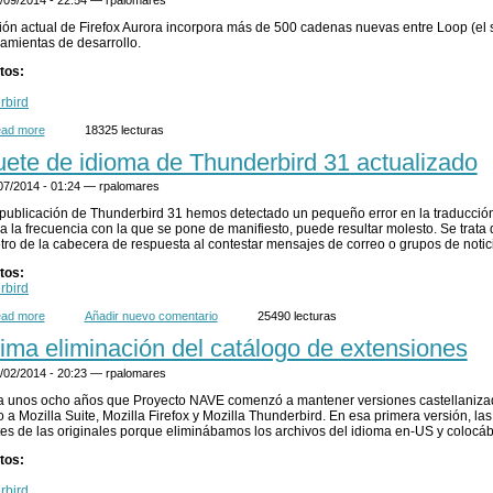
ión actual de Firefox Aurora incorpora más de 500 cadenas nuevas entre Loop (el 
ramientas de desarrollo.
tos:
rbird
ad more
about Firefox y Thunderbird Aurora listos para probar la localización
18325 lecturas
ete de idioma de Thunderbird 31 actualizado
/07/2014 - 01:24 —
rpalomares
 publicación de Thunderbird 31 hemos detectado un pequeño error en la traducció
a la frecuencia con la que se pone de manifiesto, puede resultar molesto. Se trata 
ro de la cabecera de respuesta al contestar mensajes de correo o grupos de notic
tos:
rbird
ad more
about Paquete de idioma de Thunderbird 31 actualizado
Añadir nuevo comentario
25490 lecturas
ima eliminación del catálogo de extensiones
/02/2014 - 20:23 —
rpalomares
 unos ocho años que Proyecto NAVE comenzó a mantener versiones castellanizad
o a Mozilla Suite, Mozilla Firefox y Mozilla Thunderbird. En esa primera versión, 
tes de las originales porque eliminábamos los archivos del idioma en-US y colocá
tos:
rbird