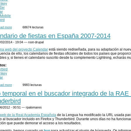
nkey
Zer
ar
-Mobile
bird
ad more
about Próxima eliminación del catálogo de extensiones
68674 lecturas
ndario de fiestas en España 2007-2014
/02/2014 - 19:04 —
root-drupal
na web del proyecto Calendar
está siendo rediseñada, para su adaptación al nuev
encia de ello, los calendarios de fiestas oficiales de todos los países que propor
bles y, si tienes el calendario suscrito desde tu complemento Lightning, echarás mu
tos:
rbird
nkey
ar
ad more
about Calendario de fiestas en España 2007-2014
9983 lecturas
o temporal en el buscador integrado de la RAE 
derbird
/06/2012 - 00:51 —
rpalomares
o web de la Real Academia Española
de la Lengua ha modificado la URL usada para
o al buscador incluido en Firefox y Thunderbird. Durante unos días no ha funcio
ción que puede demorar el acceso a los resultados.
rregirlo, hemos cursado un
bug
para actualizar el plugin de búsqueda. Os informa