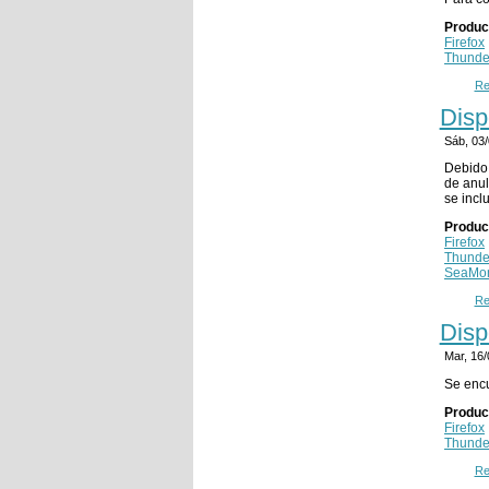
Produc
Firefox
Thunde
Re
Disp
Sáb, 03
Debido 
de anul
se incl
Produc
Firefox
Thunde
SeaMo
Re
Disp
Mar, 16
Se encu
Produc
Firefox
Thunde
Re