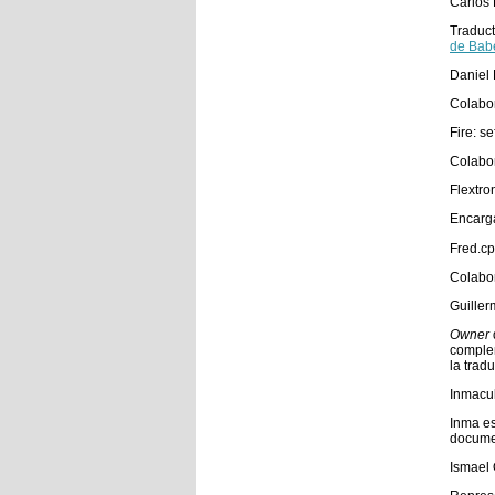
Carlos
Traduct
de Babe
Daniel
Colabo
Fire: s
Colabor
Flextro
Encarga
Fred.c
Colabor
Guiller
Owner
complem
la trad
Inmacu
Inma es
documen
Ismael