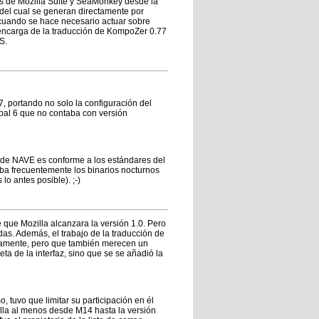
res de Mozilla Suite y SeaMonkey desde la
 del cual se generan directamente por
o cuando se hace necesario actuar sobre
 encarga de la traducción de KompoZer 0.77
S.
7, portando no solo la configuración del
upal 6 que no contaba con versión
 de NAVE es conforme a los estándares del
ba frecuentemente los binarios nocturnos
lo antes posible). ;-)
que Mozilla alcanzara la versión 1.0. Pero
as. Además, el trabajo de la traducción de
ivamente, pero que también merecen un
ta de la interfaz, sino que se se añadió la
, tuvo que limitar su participación en él
illa al menos desde M14 hasta la versión