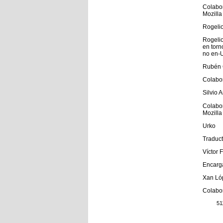
Colabo
Mozilla
Rogeli
Rogelio
en torn
no en-U
Rubén 
Colabor
Silvio 
Colabo
Mozilla
Urko
Traduct
Víctor 
Encarga
Xan Ló
Colabo
51