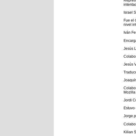
Represe
intenta
Israel 
Fue el
nivel i
Iván F
Encarga
Jesús L
Colabor
Jesús V
Traducc
Joaquí
Colabo
Mozilla
Jordi 
Estuvo 
Jorge.
Colabor
Kilian 