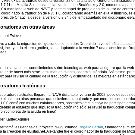
 y Firefox para Android desde la versión 22.0 hasta la 56.0. Generó los instalado
 1.7.11 de Mozilla Suite hasta el lanzamiento de SeaMonkey 2.0, momento a partir
. Co-mantiene la web de NAVE y tiene el papel de propietario de la lista de corre
a coordinado la traducción de Nvu 1.0, colaborando además en ella. Asímismo, se
iores, de ChatZilla desde la versión 0.9.84 y del empaquetado del diccionario es-E
oradores en otras áreas
anuel Esteve
evó a cabo la migración del gestor de contenidos Drupal de la versión 6 a la actual 
n sí, incluyendo el tema gráfico, sino adaptando a la versión 7 una extensión de Dr
zada.
iona sus amplios conocimientos sobre tecnologías web para asegurar que la web
ratar de hacer más sencillo su mantenimiento, coadministrándola. Así mismo, prue
fox para revisar la calidad de la traducción (y disfrutar de las mejoras en estándares 
oradores históricos
aboradores actuales llegaron a NAVE durante el verano de 2002, poco después de 
e ellos hubo otras personas que estuvieron trabajando y que merecen ser recordad
 1.0.0 contó con muchos colaboradores, bastantes de cuales ya no participan act
debido al esfuerzo que supuso la traducción (no sólo se revisó la traducción comple
ión completa de la ayuda en línea).
er Kadlec Aguirre
der tomó las riendas del proyecto NAVE cuando
Rogelio Bernal
, fundador del mismo
a la creación de eListas.net. Alexander fue el coordinador de la traducción de Moz