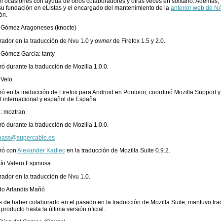
en ocasiones con ayuda de otros colaboradores y otras veces en solitario. Además, fu
u fundación en eListas y el encargado del mantenimiento de la
anterior web de N
ón.
 Gómez Aragoneses (knocte)
ador en la traducción de Nvu 1.0 y
owner
de Firefox 1.5 y 2.0.
Gómez García: tanty
ó durante la traducción de Mozilla 1.0.0.
 Velo
ó en la traducción de Firefox para Android en Pontoon, coordinó Mozilla Support
 internacional y español de España.
: moztran
ó durante la traducción de Mozilla 1.0.0.
bass@supercable.es
ró con
Alexander Kadlec
en la traducción de Mozilla Suite 0.9.2.
ín Valero Espinosa
ador en la traducción de Nvu 1.0.
do Arlandis Mañó
de haber colaborado en el pasado en la traducción de Mozilla Suite, mantuvo tra
 producto hasta la última versión oficial.