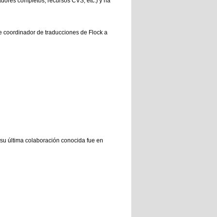
dores completos, recursos CVS, etc.) y ha
ue coordinador de traducciones de Flock a
(su última colaboración conocida fue en