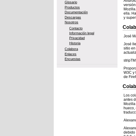
Android
Glosario
versión
Productos
Mozilla
Documentación
ella. H
Descargas
y super
Nosotros
Colab
Contacto
Información legal
José M
Privacidad
Historia
José ll
sitio e
Colabora
actuali
Enlaces
Encuestas
stripTM
Proporc
W3C y t
de Fire
Colab
Los col
antes d
Mozilla
hueco, 
traducc
Alexand
Alexan
debido 