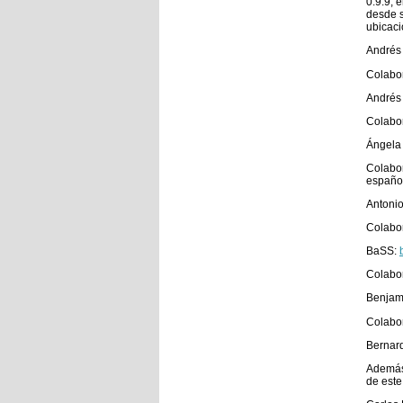
0.9.9, 
desde s
ubicaci
Andrés
Colabor
Andrés 
Colabor
Ángela
Colabor
español
Antonio
Colabor
BaSS:
Colabo
Benjam
Colabor
Bernar
Además 
de este