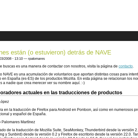
are here
nes están (o estuvieron) detrás de NAVE
/03/2008 - 13:10 —
rpalomares
ue buscas es una manera de contactar con nosotros, visita la página de
contacto
.
o NAVE es una acumulación de voluntarios que aportan distintas cosas para inten
 en España (es-ES) de los productos Mozilla. En esta página se relacionan los n
s a nadie que crea merecer ver su nombre aquí. :-)
oradores actuales en las traducciones de productos
López
a en la traducción de Firefox para Android en Pontoon, así como en numerosos p
cional y español de España.
o Palomares Martínez
do de la traducción de Mozilla Suite, SeaMonkey, Thunderbird desde la versión 2.0
ing y Sunbird) desde la versión 0.2 y Firefox de escritorio desde la versión 22.0. 