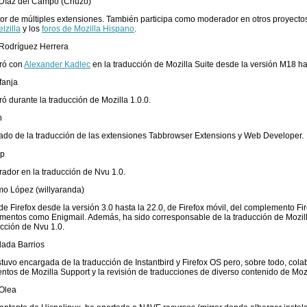
 Díaz del Campo (Chuzo)
or de múltiples extensiones. También participa como moderador en otros proyect
lzilla
y los
foros de Mozilla Hispano
.
 Rodríguez Herrera
ró con
Alexander Kadlec
en la traducción de Mozilla Suite desde la versión M18 has
efanja
ó durante la traducción de Mozilla 1.0.0.
n
do de la traducción de las extensiones Tabbrowser Extensions y Web Developer.
pp
ador en la traducción de Nvu 1.0.
mo López (willyaranda)
de Firefox desde la versión 3.0 hasta la 22.0, de Firefox móvil, del complemento F
entos como Enigmail. Además, ha sido corresponsable de la traducción de Mozilla
ucción de Nvu 1.0.
lada Barrios
tuvo encargada de la traducción de Instantbird y Firefox OS pero, sobre todo, col
tos de Mozilla Support y la revisión de traducciones de diverso contenido de Mozi
 Olea