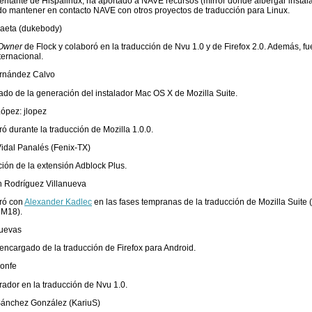
ntante de Hispalinux, ha aportado a NAVE recursos (mirror donde albergar instala
do mantener en contacto NAVE con otros proyectos de traducción para Linux.
Saeta (dukebody)
Owner
de Flock y colaboró en la traducción de Nvu 1.0 y de Firefox 2.0. Además, f
nternacional.
ernández Calvo
do de la generación del instalador Mac OS X de Mozilla Suite.
ópez: jlopez
ó durante la traducción de Mozilla 1.0.0.
idal Panalés (Fenix-TX)
ión de la extensión Adblock Plus.
n Rodríguez Villanueva
ró con
Alexander Kadlec
en las fases tempranas de la traducción de Mozilla Suite 
 M18).
Cuevas
encargado de la traducción de Firefox para Android.
ponfe
ador en la traducción de Nvu 1.0.
Sánchez González (KariuS)