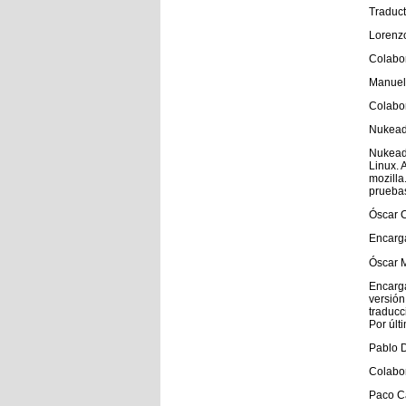
Traduct
Lorenzo
Colabor
Manuel 
Colabor
Nukead
Nukeado
Linux. 
mozilla
pruebas
Óscar 
Encarga
Óscar 
Encarga
versión
traducc
Por últ
Pablo 
Colabor
Paco Ca