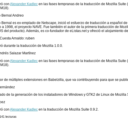
ró con
Alexander Kadlec
en las fases tempranas de la traducción de Mozilla Suite 
 M18).
o Bernal Andreo
 Bernal es ex-emplado de Netscape, inició el esfuerzo de traducción a español de 
o a 1998, el proyecto NAVE. Fue también el autor de la primera traducción de Mozil
S del producto). Además, es co-fundador de eListas.net y ofreció el alojamiento de 
Cuesta Arnaldo: ruben
ó durante la traducción de Mozilla 1.0.0.
Andrés Salazar Martínez
ró con
Alexander Kadlec
en las fases tempranas de la traducción de Mozilla Suite 
 M18).
or de múltiples extensiones en Babelzilla, que va contribuyendo para que se pub
Fernández
do de la generación de los instaladores de Windows y GTK2 de Linux de Mozilla Su
pez
ró con
Alexander Kadlec
en la traducción de Mozilla Suite 0.9.2.
141 lecturas