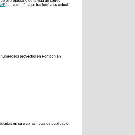
e el propietario de la lista de correo
AVE
hasta que ésta se trasladó a su actual
 y numerosos proyectos en Pontoon en
ducidas en su web las notas de publicación