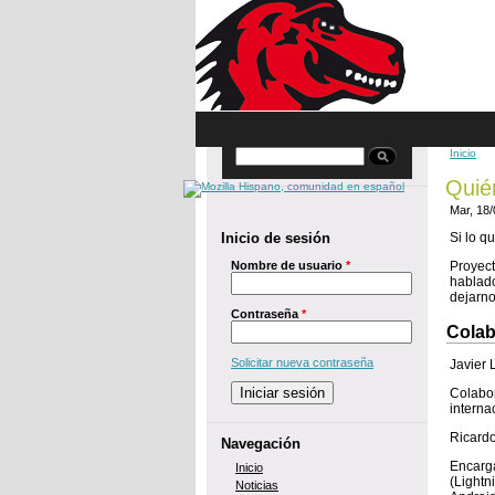
Skip to main content
Inicio
Buscar
You 
Quié
Mar, 18
Inicio de sesión
Si lo q
Nombre de usuario
*
Proyect
hablado
dejarno
Contraseña
*
Colab
Solicitar nueva contraseña
Javier 
Colabor
interna
Ricard
Navegación
Encarga
Inicio
(Lightn
Noticias