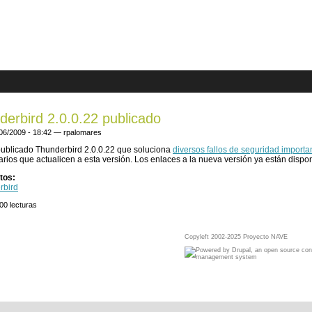
are here
derbird 2.0.0.22 publicado
/06/2009 - 18:42 —
rpalomares
ublicado Thunderbird 2.0.0.22 que soluciona
diversos fallos de seguridad importa
arios que actualicen a esta versión. Los enlaces a la nueva versión ya están dispo
tos:
rbird
00 lecturas
Copyleft 2002-2025 Proyecto NAVE