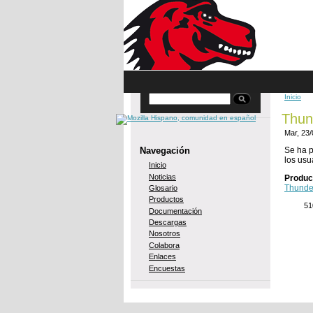
Skip to main content
Inicio
Buscar
You 
Thun
Mar, 23
Navegación
Se ha p
los usu
Inicio
Noticias
Produc
Thunde
Glosario
Productos
51
Documentación
Descargas
Nosotros
Colabora
Enlaces
Encuestas