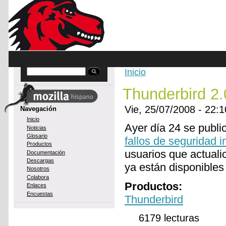
Skip to main content
Inicio
Buscar
You are here
Thunderbird 2.
Vie, 25/07/2008 - 22
Navegación
Inicio
Ayer día 24 se publi
Noticias
Glosario
fallos de seguridad 
Productos
usuarios que actuali
Documentación
Descargas
ya están disponibles
Nosotros
Colabora
Productos:
Enlaces
Encuestas
Thunderbird
6179 lecturas