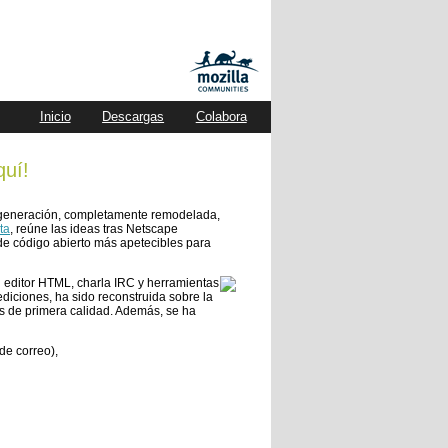
Inicio
Descargas
Colabora
quí!
e generación, completamente remodelada,
ta
, reúne las ideas tras Netscape
de código abierto más apetecibles para
n editor HTML, charla IRC y herramientas
diciones, ha sido reconstruida sobre la
s de primera calidad. Además, se ha
de correo),