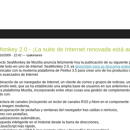
are here
onkey 2.0 - ¡La suite de Internet renovada está a
/10/2009 - 22:42 —
rpalomares
ecto SeaMonkey de Mozilla anuncia felizmente hoy la publicación de su siguient
uite todo-en-uno de Internet: SeaMonkey 2.0, ya
disponible para su descarga gratui
cator con la moderna plataforma de Firefox 3.5 para crear uno de los productos 
s avanzados de Internet.
inación de un navegador de Internet, un cliente de correo y grupos de noticias, u
rrollo web, que ya ha establecido una amplia base de usuarios en sus anteriores e
 plataforma Mozilla, incorporando entre otras cosas una gestión de complemento
do con:
lectura de canales (incluyendo un lector de canales RSS y Atom en el componente 
a imagen moderna,
recuperación de pestañas y ventanas del navegador tras caídas o reinicios,
rreo con pestañas,
tualizaciones automáticas,
queda inteligente en el historial desde la barra de direcciones,
 JavaScript más rápido,