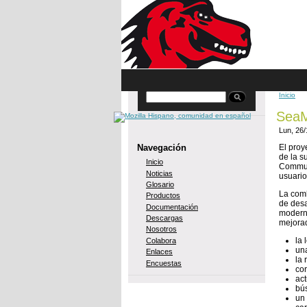
Skip to main content
Inicio
Buscar
You 
SeaM
Lun, 26
Navegación
El proy
de la s
Inicio
Communi
Noticias
usuario
Glosario
La comb
Productos
de desa
Documentación
moderna
Descargas
mejora
Nosotros
la 
Colabora
un
Enlaces
la 
Encuestas
co
ac
bús
un