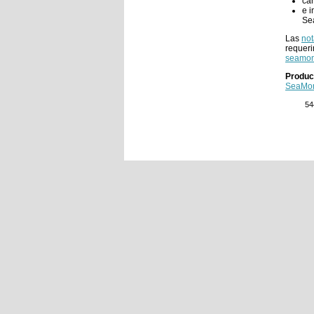
car
e i
Se
Las
not
requeri
seamon
Produc
SeaMo
54