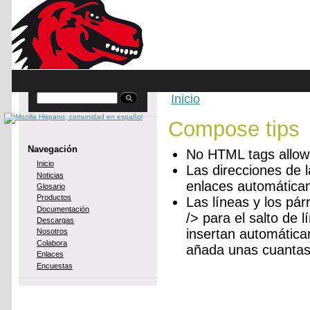
Skip to main content
Inicio
Buscar
You are here
Compose tips
Navegación
No HTML tags allow
Inicio
Las direcciones de 
Noticias
enlaces automática
Glosario
Productos
Las líneas y los pá
Documentación
/> para el salto de 
Descargas
insertan automática
Nosotros
Colabora
añada unas cuantas 
Enlaces
Encuestas